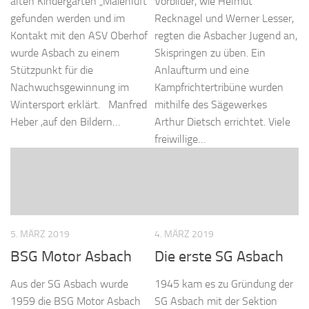
alten Kindergarten „Maienluft“
Vorbilder, wie Helmut
gefunden werden und im
Recknagel und Werner Lesser,
Kontakt mit den ASV Oberhof
regten die Asbacher Jugend an,
wurde Asbach zu einem
Skispringen zu üben. Ein
Stützpunkt für die
Anlaufturm und eine
Nachwuchsgewinnung im
Kampfrichtertribüne wurden
Wintersport erklärt. Manfred
mithilfe des Sägewerkes
Heber ,auf den Bildern…
Arthur Dietsch errichtet. Viele
freiwillige…
5. MÄRZ 2019
4. MÄRZ 2019
BSG Motor Asbach
Die erste SG Asbach
Aus der SG Asbach wurde
1945 kam es zu Gründung der
1959 die BSG Motor Asbach
SG Asbach mit der Sektion