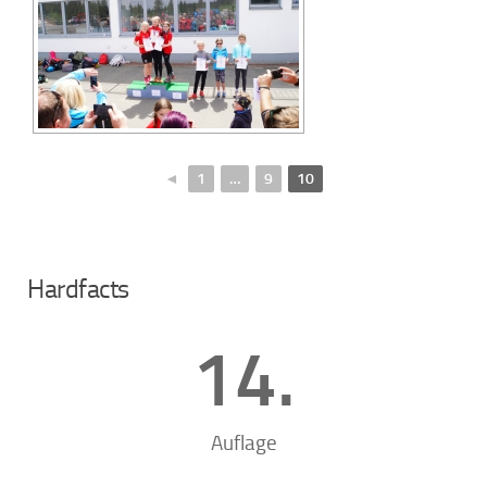
◄
1
…
9
10
Hardfacts
14
.
Auflage